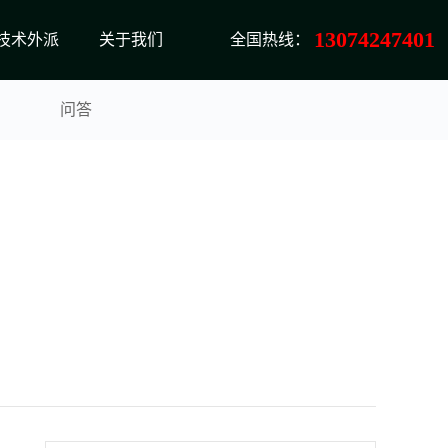
13074247401
技术外派
关于我们
全国热线：
问答