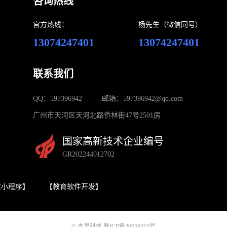
咨询热线
官方热线：
杨先生（微信同号）
13074247401
13074247401
联系我们
QQ：597396942
邮箱：597396942@qq.com
广州市天河区天河北路侨林街47号2501房
国家高新技术企业编号
GR202244012702
信小程序】
【教育软件开发】
© 杰里科技 粤ICP备20059313号